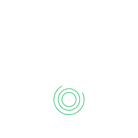
ra dan Motivasi Sejahtera” tidak hanya menjadi momen
i juga sebagai inspirasi bagi seluruh komunitas pesantren
ren di mata dunia.