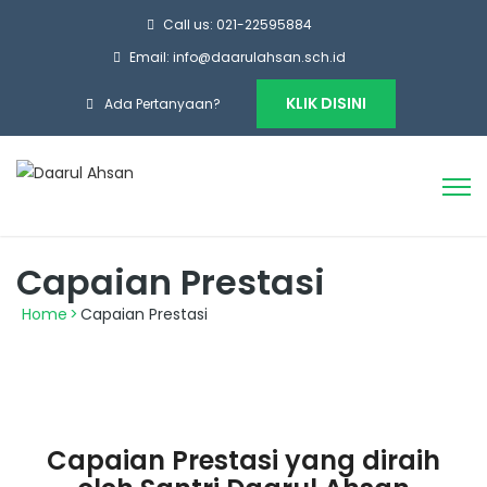
Call us: 021-22595884
Email: info@daarulahsan.sch.id
KLIK DISINI
Ada Pertanyaan?
Capaian Prestasi
Home
>
Capaian Prestasi
Capaian Prestasi yang diraih