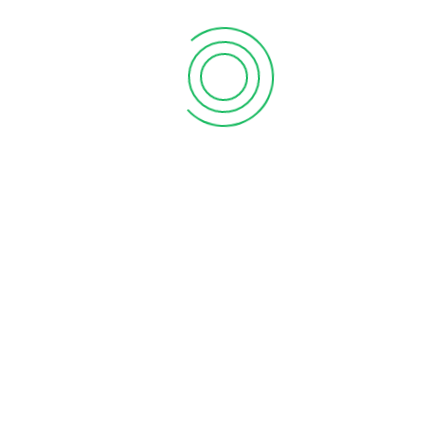
Laboratorium Komputer yang tersedia di Pondok Pesantren
Daarul Ahsan Terdiri dari dua ruangan. Ruangan yang
dirancang khusus untuk pembelajaran para santri dalam
mengembangkan teknologi.
Selain Laboratorium Komputer, di Pondok Daarul Ahsan juga
dilengkapi dengan sebuah laboratorium fisika, kimia, dan
biologi. Sebagai sarana santri untuk melakukan eksperimen
di bidang tersebut.
Ekstrakulikuler
Adapun Kegiatan Ekstrakulikuler di pondok pesantren Daarul
Ahsan terdiri dari Kepramukaan, Tim Futsal, Tim Volly, Tim
Bulu Tangkis, Tim Basket, Muadoroh/latihan berpidato,
Hadroh, Marawis, Tim Nasyid, Tim Sholawat, Kreasi Tangan,
Melukis, Kaligrafi dan lain sebagainya.
Tahfidzul Quran